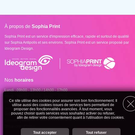
À propos de
Sophia Print
Sophia Print est un service d'impression efficace, rapide et surtout de qualité
sur Sophia Antipolis et ses environs. Sophia Print est un service proposé par
Ideogram Design.
Nos
horaires
Lundi : 09h00 - 13h00 / 14h00 - 17h00
Mardi : 09h00 - 13h00 / 14h00 - 17h00
Ce site utilise des cookies pour assurer son bon fonctionnement. Il
Mercredi : 09h00 - 13h00 / 14h00 - 17h00
utilise aussi des cookies issues de services tiers permettant de
Jeudi : 09h00 - 13h00 / 14h00 - 17h00
proposer des fonctionnalités avancées. À tout moment, vous
pouvez choisir quels services vous souhaitez activer ou refuser,
Vendredi : 09h00 - 13h00 / 14h00 - 17h00
afin de retirer votre consentement quant à l'utilisation des cookies.
Samedi : Fermé
Dimanche : Fermé
Personnalisation des services
Tout accepter
Tout refuser