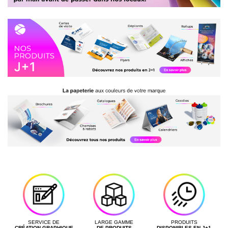
Produit
Quantité
Date de livraison souhaitée
PROPRIÉTÉS
Format
Support
Nombre de pages
SERVICE DE
LARGE GAMME
PRODUITS
EXTRAS
CRÉATION GRAPHIQUE
DE PRODUITS
DISPONIBLES EN J+1