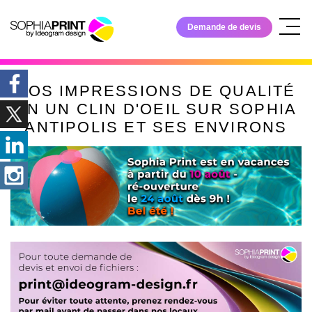
Demande de devis
VOS IMPRESSIONS DE QUALITÉ
EXPRIMEZ NOUS VOTRE BESOIN, NOUS REVENONS
VERS VOUS.
EN UN CLIN D'OEIL SUR SOPHIA
ANTIPOLIS ET SES ENVIRONS
VOS COORDONNÉES
Nom et prénom
Société
Adresse e-mail
VOTRE PROJET