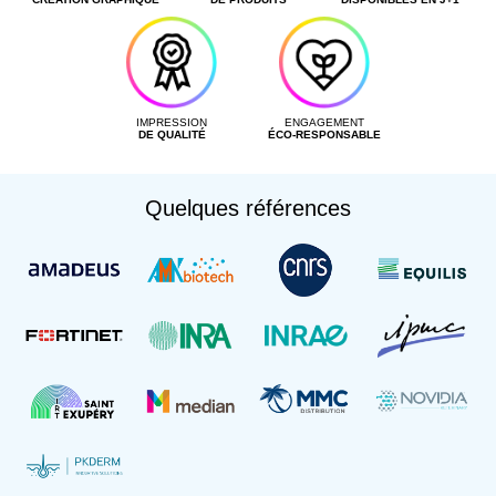
Création des documents d'exécution
Collecte
Livraison
Livraison & installation
IMPRESSION
ENGAGEMENT
Expédition
DE QUALITÉ
ÉCO-RESPONSABLE
DÉTAILS SUPPLÉMENTAIRES
Quelques références
FICHIER
Aucun fichier
Privilégiez un PDF haute définition et à la taille.
Envoyer ma demande