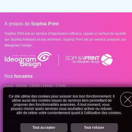
À propos de
Sophia Print
Sophia Print est un service d'impression efficace, rapide et surtout de qualité
sur Sophia Antipolis et ses environs. Sophia Print est un service proposé par
Ideogram Design.
Nos
horaires
Lundi : 09h00 - 13h00 / 14h00 - 17h00
Mardi : 09h00 - 13h00 / 14h00 - 17h00
Ce site utilise des cookies pour assurer son bon fonctionnement. Il
Mercredi : 09h00 - 13h00 / 14h00 - 17h00
utilise aussi des cookies issues de services tiers permettant de
Jeudi : 09h00 - 13h00 / 14h00 - 17h00
proposer des fonctionnalités avancées. À tout moment, vous
pouvez choisir quels services vous souhaitez activer ou refuser,
Vendredi : 09h00 - 13h00 / 14h00 - 17h00
afin de retirer votre consentement quant à l'utilisation des cookies.
Samedi : Fermé
Dimanche : Fermé
Personnalisation des services
Tout accepter
Tout refuser