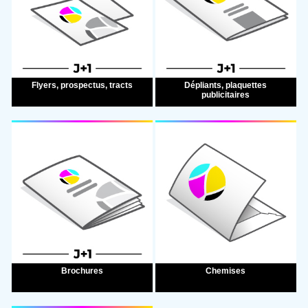
Création des documents d'exécution
Collecte
Livraison
Livraison & installation
Expédition
Flyers, prospectus, tracts
Dépliants, plaquettes
publicitaires
DÉTAILS SUPPLÉMENTAIRES
FICHIER
Aucun fichier
Privilégiez un PDF haute définition et à la taille.
Brochures
Chemises
Envoyer ma demande