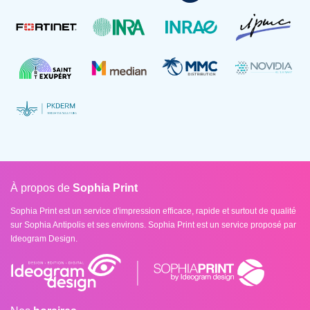
À propos de
Sophia Print
Sophia Print est un service d'impression efficace, rapide et surtout de qualité
sur Sophia Antipolis et ses environs. Sophia Print est un service proposé par
Ideogram Design.