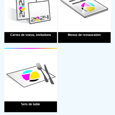
Création des documents d'exécution
Collecte
Livraison
Livraison & installation
Expédition
Menus de restauration
Cartes de voeux, invitations
DÉTAILS SUPPLÉMENTAIRES
FICHIER
Aucun fichier
Privilégiez un PDF haute définition et à la taille.
Sets de table
Envoyer ma demande