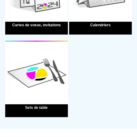
Création des documents d'exécution
Collecte
Livraison
Calendriers
Cartes de voeux, invitations
Livraison & installation
Expédition
DÉTAILS SUPPLÉMENTAIRES
FICHIER
Aucun fichier
Sets de table
Privilégiez un PDF haute définition et à la taille.
Envoyer ma demande