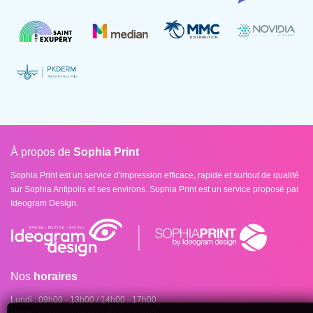
À propos de
Sophia Print
Sophia Print est un service d'impression efficace, rapide et surtout de qualité
sur Sophia Antipolis et ses environs. Sophia Print est un service proposé par
Ideogram Design.
Nos
horaires
Lundi : 09h00 - 13h00 / 14h00 - 17h00